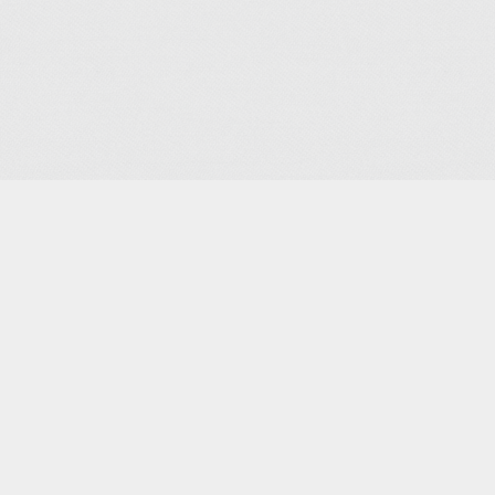
Je m'abonne à la newsletter
OK
Plan du site
Licences
Mentions légales
CGUV
Paramétrer vos cookies
Se connecter
Propulsé par AssoConnect, le logiciel des associations