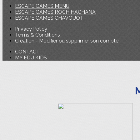
ESCAPE GAMES MENU
ESCAPE GAMES ROCH HACHANA
ESCAPE GAMES CHAVOUOT
Privacy Policy
Terms & Conditions
Création - Modifier ou supprimer son compte
CONTACT
MY EDU KIDS