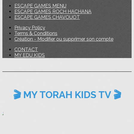
ESCAPE GAMES MENU
ESCAPE GAMES ROCH HACHANA
ESCAPE GAMES CHAVOUOT
Privacy Policy
Terms & Conditions
Création - Modifier ou supprimer son compte
CONTACT
MY EDU KIDS
🎬 MY TORAH KIDS TV 🎬