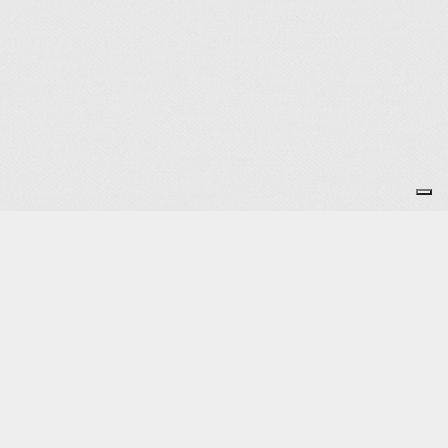
Je m'abonne à la newsletter
OK
Plan du site
Licences
Mentions légales
CGUV
Paramétrer vos cookies
Se connecter