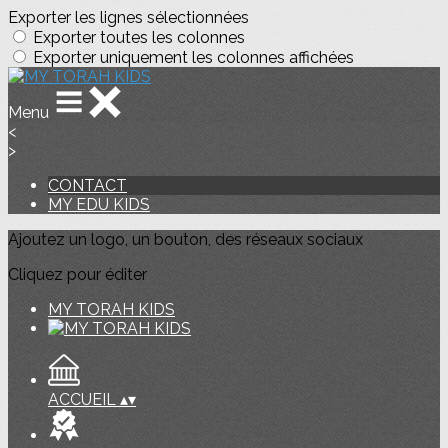
Exporter les lignes sélectionnées
Exporter toutes les colonnes
Exporter uniquement les colonnes affichées
Menu
<
>
CONTACT
MY EDU KIDS
Ajoutez un logo, un bouton, des réseaux sociaux
Cliquez pour éditer
MY TORAH KIDS
ACCUEIL
▴
▾